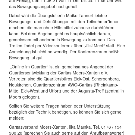
auf Freitag, den 11.06.21 von 11 Uhr bis ca. 11.45 Uhr wird
das Bewegungsangebot nachgeholt.
Dabei wird die Übungsleiterin Maike Tannert leichte
Bewegungs- und Dehnübungen mit den Teilnehmer*innen
machen, die man ohne Hilfsmittel zuhause durchführen
kann. Bei dem Angebot geht es hauptsächlich darum,
gemeinsam mit anderen in Bewegung zu kommen. Das
Treffen findet per Videokonferenz über „Jitsi Meet“ statt. Eine
Anmeldung ist nicht notwendig. Der Konferenzraum heißt:
Bewegung tut gut
„Online im Quartier“ ist ein gemeinsames Angebot der
Quartiersentwicklung der Caritas Moers-Xanten e.V.
Vertreten sind die Quartiersbüros Eick-Ost, Scherpenberg,
Neukirchen, Quartierszentrum AWO-Caritas (Rheinkamp-
Mitte, Eick-West und Utfort) und der Augusta-Treff (zentral in
Moers gelegen).
Sollten Sie weitere Fragen haben oder Unterstützung
bezüglich der Technik benötigen, so können Sie sich gerne
melden:
Caritasverband Moers-Xanten, Ilka Mainka, Tel. 0176 / 154
300 20 (sprechen Sie auch gerne auf den Anrufbeantworter)