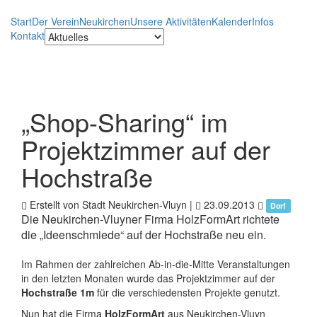
Start
Der Verein
Neukirchen
Unsere Aktivitäten
Kalender
Infos
Kontakt
„Shop-Sharing“ im
Projektzimmer auf der
Hochstraße
Erstellt von Stadt Neukirchen-Vluyn
|
23.09.2013
Dorf
Die Neukirchen-Vluyner Firma HolzFormArt richtete
die „Ideenschmiede“ auf der Hochstraße neu ein.
Im Rahmen der zahlreichen Ab-in-die-Mitte Veranstaltungen
in den letzten Monaten wurde das Projektzimmer auf der
Hochstraße 1m
für die verschiedensten Projekte genutzt.
Nun hat die Firma
HolzFormArt
aus Neukirchen-Vluyn