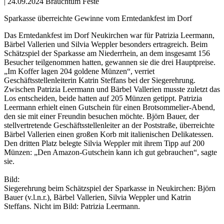
|
24.09.2024
Brauchtum Feste
Sparkasse überreichte Gewinne vom Erntedankfest im Dorf
Das Erntedankfest im Dorf Neukirchen war für Patrizia Leermann,
Bärbel Vallerien und Silvia Weppler besonders ertragreich. Beim
Schätzspiel der Sparkasse am Niederrhein, an dem insgesamt 156
Besucher teilgenommen hatten, gewannen sie die drei Hauptpreise.
„Im Koffer lagen 204 goldene Münzen“, verriet
Geschäftsstellenleiterin Katrin Steffans bei der Siegerehrung.
Zwischen Patrizia Leermann und Bärbel Vallerien musste zuletzt das
Los entscheiden, beide hatten auf 205 Münzen getippt. Patrizia
Leermann erhielt einen Gutschein für einen Brotsommelier-Abend,
den sie mit einer Freundin besuchen möchte. Björn Bauer, der
stellvertretende Geschäftsstellenleiter an der Poststraße, überreichte
Bärbel Vallerien einen großen Korb mit italienischen Delikatessen.
Den dritten Platz belegte Silvia Weppler mit ihrem Tipp auf 200
Münzen: „Den Amazon-Gutschein kann ich gut gebrauchen“, sagte
sie.
Bild:
Siegerehrung beim Schätzspiel der Sparkasse in Neukirchen: Björn
Bauer (v.l.n.r.), Bärbel Vallerien, Silvia Weppler und Katrin
Steffans. Nicht im Bild: Patrizia Leermann.